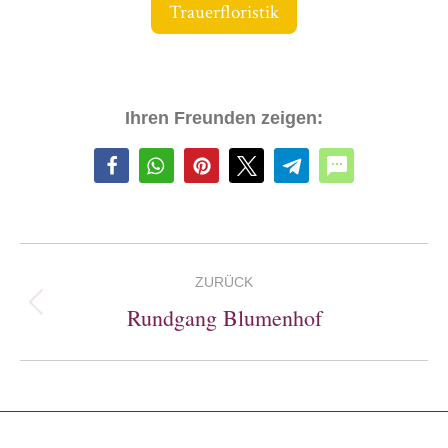
Trauerfloristik
Ihren Freunden zeigen:
Album-
ZURÜCK
Navigation
Rundgang Blumenhof
Vorheriges
Album: